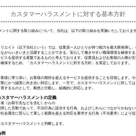
カスタマーハラスメントに対する基本方針
メントに関する取り組みについて、当社は、以下の取り組みを実施いたしておりま
クリエイト（以下当社という）では、従業員一人ひとりが持つ能力を最大限発揮し、
じながらいきいきと活躍することができる、安心して働きやすい職場環境を確保する
ービスを提供する基盤であるものと考えております。従業員およびお客様の人権が互
を確保するため、「カスタマーハラスメントに対する方針」を策定しております。
お客様に寄り添い、お客様の期待を超えるサービスを提供することを目指します。そ
真摯にかつ誠実に向き合い対応します。一方で、カスタマーハラスメントに対しては
く害するものとして、毅然と行動し、組織的に対応します。
るカスタマーハラスメントの定義
三者（お取引先などを含む）からの
利用した言動であって、不法行為に該当する行為、およびこれらにつながりかねない
や社会通念に照らして著しく範囲を超える対応を要求する行為（不当要求）により従
をカスタマーハラスメントと判断します。
為例