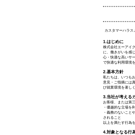
カスタマーハラス
1.はじめに
株式会社エーアイ
に、働きがいを感
心・快適な高いサ
で快適な利用環境
2.基本方針
私たちは、いつも
意見・ご指摘には
び就業環境を著し
3.当社が考え
お客様、または第
・優越的な立場を
・義務のないこと
されること
以上を満たす行為
4.対象となる行