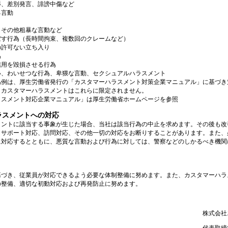
辱、差別発言、誹謗中傷など
る言動
、その他粗暴な言動など
ぼす行為（長時間拘束、複数回のクレームなど）
の許可ない立ち入り
為
信用を毀損させる行為
い、わいせつな行為、卑猥な言動、セクシュアルハラスメント
為例は、厚生労働省発行の「カスタマーハラスメント対策企業マニュアル」に基づき
、カスタマーハラスメントはこれらに限定されません。
ラスメント対応企業マニュアル」は厚生労働省ホームページを参照
ラスメントへの対応
メントに該当する事象が生じた場合、当社は該当行為の中止を求めます。その後も改
、サポート対応、訪問対応、その他一切の対応をお断りすることがあります。また、
に対応するとともに、悪質な言動および行為に対しては、警察などのしかるべき機関
基づき、従業員が対応できるよう必要な体制整備に努めます。また、カスタマーハラ
の整備、適切な初動対応および再発防止に努めます。
株式会社