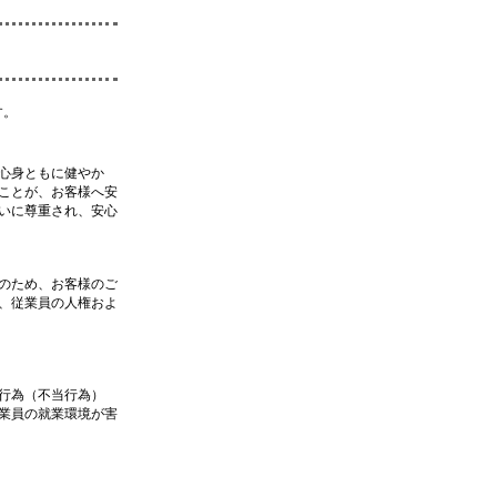
す。
心身ともに健やか
ことが、お客様へ安
いに尊重され、安心
のため、お客様のご
、従業員の人権およ
行為（不当行為）
業員の就業環境が害