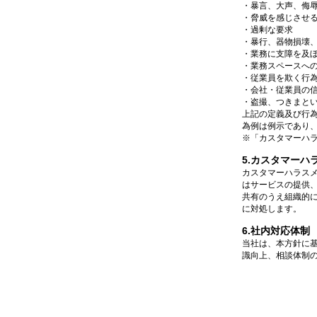
・暴言、大声、侮
・脅威を感じさせ
・過剰な要求
・暴行、器物損壊
・業務に支障を及
・業務スペースへ
・従業員を欺く行
・会社・従業員の
・盗撮、つきまと
上記の定義及び行
為例は例示であり
※「カスタマーハ
5.カスタマーハ
カスタマーハラス
はサービスの提供
共有のうえ組織的
に対処します。
6.社内対応体制
当社は、本方針に
識向上、相談体制