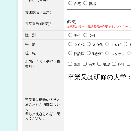
ご住所（全角）
*
自宅
職場
貴医院名（全角）
(医院)
電話番号 (医院)
*
※宅配の場合、電話番号が必要です。どちらか
性 別
男性
女性
年 齢
２０代
３０代
４０代
現 職
開設医
勤務医
スタッフ
お気に入りの分野（複
歯周
歯内
補綴
外科
数可）
卒業又は研修の大学と
過ごされた時間につい
て
差し支えなければご記
入ください。