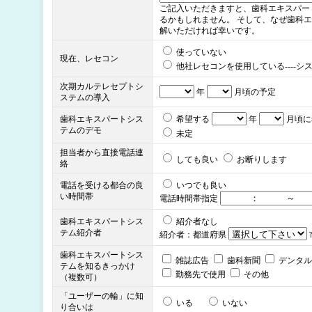
ご記入いただきますと、歯科エキスパー
るかもしれません。 そして、なぜ歯科エ
解いただければ幸いです。
使っていない
現在、レセコン
他社レセコンを使用している----シ
次期カルテレセプトシ
年
月頃の予定
ステムの導入
歯科エキスパートシス
希望する
年
月頃に
テムのデモ
未定
担当者から直接電話連
しても良い
お断りします
絡
電話を受ける都合の良
いつでも良い
い時間帯
電話時間帯指定
歯科エキスパートシス
紹介者なし
テム紹介者
紹介者：都道府県
歯科エキスパートシス
雑誌広告
歯科新聞
デンタ
テムを知るきっかけ
勤務先で使用
その他
（複数可）
「ユーザーの輪」に知
いる
いない
り合いは