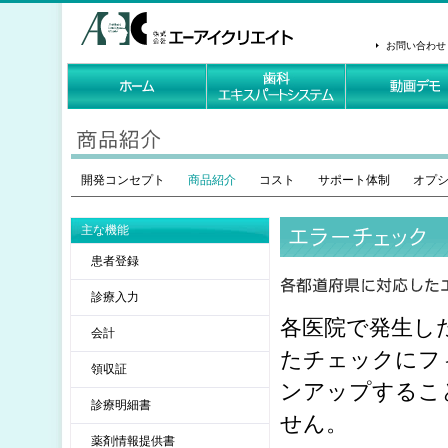
お問い合わせ
開発コンセプト
商品紹介
コスト
サポート体制
オプ
主な機能
患者登録
診療入力
各医院で発生し
会計
たチェックにフ
領収証
ンアップするこ
診療明細書
せん。
薬剤情報提供書