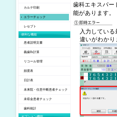
歯科エキスパー
カルテ印刷
能があります。
エラーチェック
レセプト
入力している
便利な機能
違いがわかり
患者説明文書
義歯Br計算
リコール管理
頻度表
日計表
未来院・任意中断患者チェック
未収金患者チェック
歯科統計
オプション機能