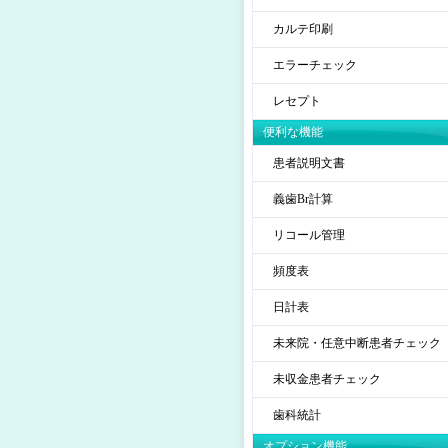
カルテ印刷
エラーチェック
レセプト
便利な機能
患者説明文書
義歯Br計算
リコール管理
頻度表
日計表
未来院・任意中断患者チェック
未収金患者チェック
歯科統計
オプション機能