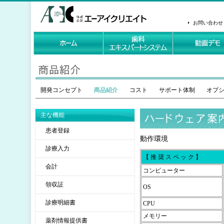
お問い合わせ
開発コンセプト
商品紹介
コスト
サポート体制
オプ
主な機能
患者登録
動作環境
診療入力
【 推 奨 ス ペ ッ ク 】
会計
コンピューター
領収証
OS
診療明細書
CPU
メモリー
薬剤情報提供書