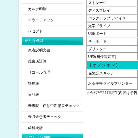
ストレージ
カルテ印刷
ディスプレイ
バックアップ デバイス
エラーチェック
光学ドライブ
レセプト
USBポート
便利な機能
キーボード
プリンター
患者説明文書
UPS(無停電装置)
義歯Br計算
【 オ プ シ ョ ン 】
リコール管理
保険証スキャナ
頻度表
お薬手帳ラベルプリンター
※令和7年11月現在(内容は
日計表
未来院・任意中断患者チェック
未収金患者チェック
歯科統計
オプション機能